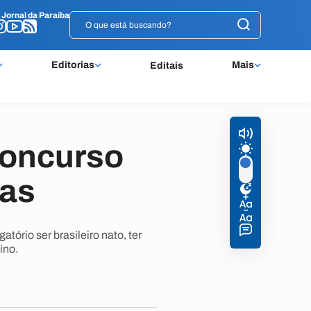
o
o
Jornal da Paraíba
Jornal da Paraíba
Editorias
Mais
Editais
concurso
gas
tório ser brasileiro nato, ter
ino.