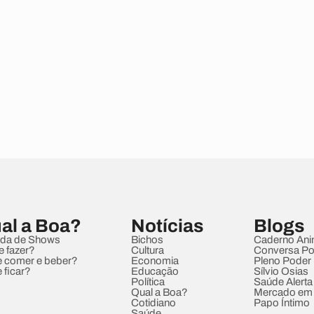
al a Boa?
Notícias
Blogs
da de Shows
Bichos
Caderno Ani
e fazer?
Cultura
Conversa Pol
 comer e beber?
Economia
Pleno Poder
 ficar?
Educação
Sílvio Osias
Política
Saúde Alerta
Qual a Boa?
Mercado em
Cotidiano
Papo Íntimo
Saúde