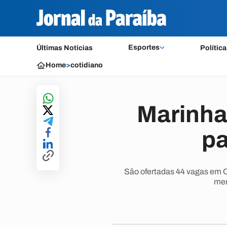
Esportes
Últimas Notícias
Política
Home
>
cotidiano
Marinha
pa
São ofertadas 44 vagas em Ciê
men