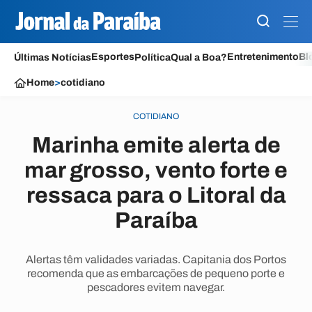
Esportes
Entretenimento
Bl
Últimas Notícias
Política
Qual a Boa?
Home
>
cotidiano
COTIDIANO
Marinha emite alerta de
mar grosso, vento forte e
ressaca para o Litoral da
Paraíba
Alertas têm validades variadas. Capitania dos Portos
recomenda que as embarcações de pequeno porte e
pescadores evitem navegar.