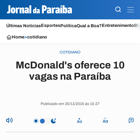
Esportes
Entretenimento
Bl
Últimas Notícias
Política
Qual a Boa?
Home
>
cotidiano
COTIDIANO
McDonald's oferece 10
vagas na Paraíba
Publicado em 30/11/2015 às 10:27