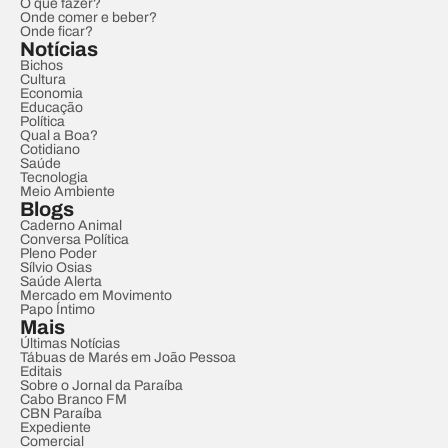
O que fazer?
Onde comer e beber?
Onde ficar?
Notícias
Bichos
Cultura
Economia
Educação
Política
Qual a Boa?
Cotidiano
Saúde
Tecnologia
Meio Ambiente
Blogs
Caderno Animal
Conversa Política
Pleno Poder
Sílvio Osias
Saúde Alerta
Mercado em Movimento
Papo Íntimo
Mais
Últimas Notícias
Tábuas de Marés em João Pessoa
Editais
Sobre o Jornal da Paraíba
Cabo Branco FM
CBN Paraíba
Expediente
Comercial