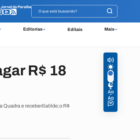
o
o
Jornal da Paraíba
Jornal da Paraíba
Editorias
Mais
Editais
gar R$ 18
 a Quadra e receber&atilde;o R$