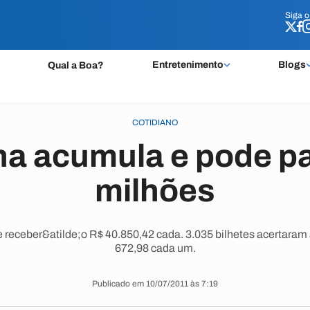
Siga 
Siga 
Entretenimento
Blogs
Qual a Boa?
COTIDIANO
a acumula e pode pa
milhões
 receber&atilde;o R$ 40.850,42 cada. 3.035 bilhetes acertaram
672,98 cada um.
Publicado em 10/07/2011 às 7:19