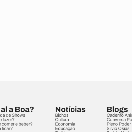
al a Boa?
Notícias
Blogs
da de Shows
Bichos
Caderno Ani
e fazer?
Cultura
Conversa Pol
 comer e beber?
Economia
Pleno Poder
 ficar?
Educação
Sílvio Osias