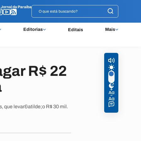
o
o
Jornal da Paraíba
Jornal da Paraíba
Editorias
Mais
Editais
gar R$ 22
a
 que levar&atilde;o R$ 30 mil.