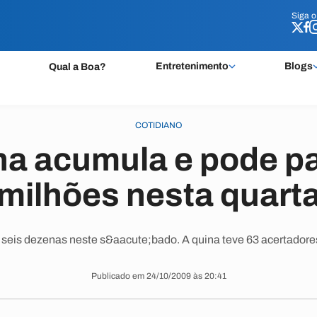
Siga 
Siga 
Entretenimento
Blogs
Qual a Boa?
COTIDIANO
a acumula e pode pa
milhões nesta quart
eis dezenas neste s&aacute;bado. A quina teve 63 acertadores,
Publicado em 24/10/2009 às 20:41