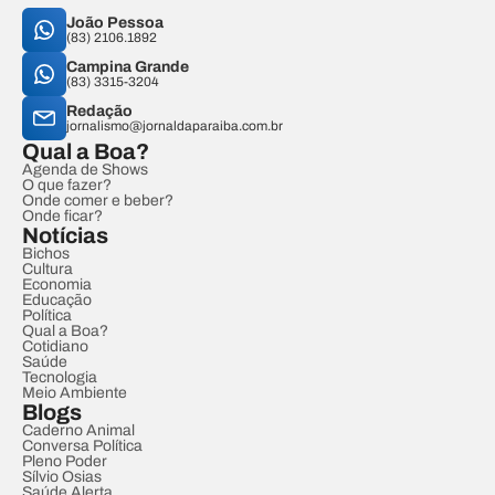
João Pessoa
(83) 2106.1892
Campina Grande
(83) 3315-3204
Redação
jornalismo@jornaldaparaiba.com.br
Qual a Boa?
Agenda de Shows
O que fazer?
Onde comer e beber?
Onde ficar?
Notícias
Bichos
Cultura
Economia
Educação
Política
Qual a Boa?
Cotidiano
Saúde
Tecnologia
Meio Ambiente
Blogs
Caderno Animal
Conversa Política
Pleno Poder
Sílvio Osias
Saúde Alerta