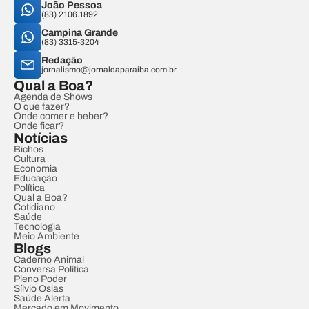
João Pessoa
(83) 2106.1892
Campina Grande
(83) 3315-3204
Redação
jornalismo@jornaldaparaiba.com.br
Qual a Boa?
Agenda de Shows
O que fazer?
Onde comer e beber?
Onde ficar?
Notícias
Bichos
Cultura
Economia
Educação
Política
Qual a Boa?
Cotidiano
Saúde
Tecnologia
Meio Ambiente
Blogs
Caderno Animal
Conversa Política
Pleno Poder
Sílvio Osias
Saúde Alerta
Mercado em Movimento