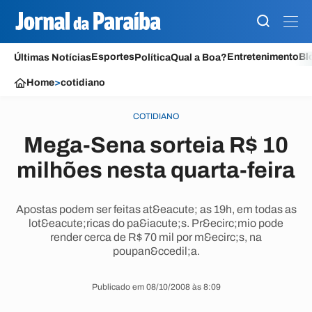
Esportes
Entretenimento
Bl
Últimas Notícias
Política
Qual a Boa?
Home
>
cotidiano
COTIDIANO
Mega-Sena sorteia R$ 10
milhões nesta quarta-feira
Apostas podem ser feitas at&eacute; as 19h, em todas as
lot&eacute;ricas do pa&iacute;s. Pr&ecirc;mio pode
render cerca de R$ 70 mil por m&ecirc;s, na
poupan&ccedil;a.
Publicado em 08/10/2008 às 8:09