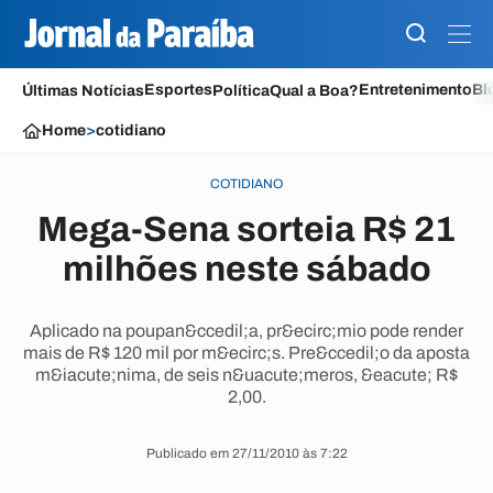
Esportes
Entretenimento
Bl
Últimas Notícias
Política
Qual a Boa?
Home
>
cotidiano
COTIDIANO
Mega-Sena sorteia R$ 21
milhões neste sábado
Aplicado na poupan&ccedil;a, pr&ecirc;mio pode render
mais de R$ 120 mil por m&ecirc;s. Pre&ccedil;o da aposta
m&iacute;nima, de seis n&uacute;meros, &eacute; R$
2,00.
Publicado em 27/11/2010 às 7:22