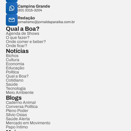
Campina Grande
(83) 3315-3204
Redação
jornalismo@jornaldaparaiba.com.br
Qual a Boa?
Agenda de Shows
O que fazer?
Onde comer e beber?
Onde ficar?
Notícias
Bichos
Cultura
Economia
Educação
Política
Qual a Boa?
Cotidiano
Saúde
Tecnologia
Meio Ambiente
Blogs
Caderno Animal
Conversa Política
Pleno Poder
Sílvio Osias
Saúde Alerta
Mercado em Movimento
Papo Íntimo