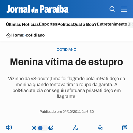
Esportes
Entretenimento
Bl
Últimas Notícias
Política
Qual a Boa?
Home
>
cotidiano
COTIDIANO
Menina vítima de estupro
Vizinho da v&iacute;tima foi flagrado pela m&atilde;e da
menina quando tentava tirar a roupa da garota. A
pol&iacute;cia conseguiu efetuar a pris&atilde;o em
flagrante.
Publicado em 04/10/2011 às 6:30