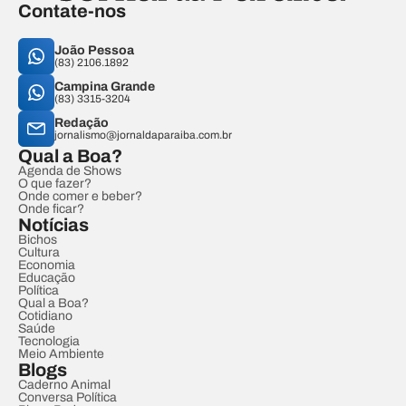
Contate-nos
João Pessoa
(83) 2106.1892
Campina Grande
(83) 3315-3204
Redação
jornalismo@jornaldaparaiba.com.br
Qual a Boa?
Agenda de Shows
O que fazer?
Onde comer e beber?
Onde ficar?
Notícias
Bichos
Cultura
Economia
Educação
Política
Qual a Boa?
Cotidiano
Saúde
Tecnologia
Meio Ambiente
Blogs
Caderno Animal
Conversa Política