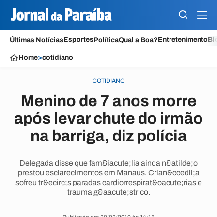
Esportes
Entretenimento
Bl
Últimas Notícias
Política
Qual a Boa?
Home
>
cotidiano
COTIDIANO
Menino de 7 anos morre
após levar chute do irmão
na barriga, diz polícia
Delegada disse que fam&iacute;lia ainda n&atilde;o
prestou esclarecimentos em Manaus. Crian&ccedil;a
sofreu tr&ecirc;s paradas cardiorrespirat&oacute;rias e
trauma g&aacute;strico.