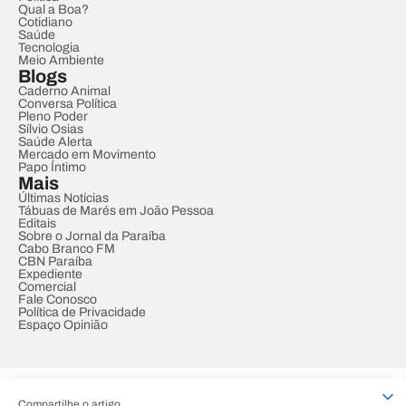
Qual a Boa?
Cotidiano
Saúde
Tecnologia
Meio Ambiente
Blogs
Caderno Animal
Conversa Política
Pleno Poder
Sílvio Osias
Saúde Alerta
Mercado em Movimento
Papo Íntimo
Mais
Últimas Notícias
Tábuas de Marés em João Pessoa
Editais
Sobre o Jornal da Paraíba
Cabo Branco FM
CBN Paraíba
Expediente
Comercial
Fale Conosco
Política de Privacidade
Espaço Opinião
© REDE PARAÍBA DE COMUNICAÇÃO
Compartilhe o artigo