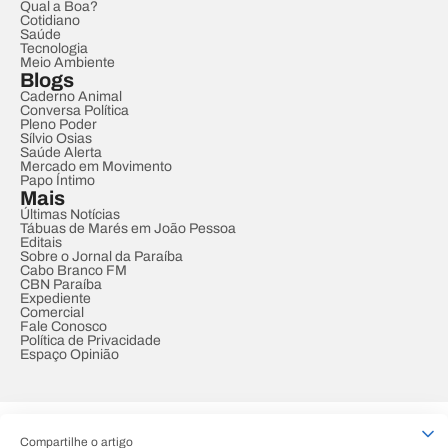
Qual a Boa?
Cotidiano
Saúde
Tecnologia
Meio Ambiente
Blogs
Caderno Animal
Conversa Política
Pleno Poder
Sílvio Osias
Saúde Alerta
Mercado em Movimento
Papo Íntimo
Mais
Últimas Notícias
Tábuas de Marés em João Pessoa
Editais
Sobre o Jornal da Paraíba
Cabo Branco FM
CBN Paraíba
Expediente
Comercial
Fale Conosco
Política de Privacidade
Espaço Opinião
© REDE PARAÍBA DE COMUNICAÇÃO
Compartilhe o artigo