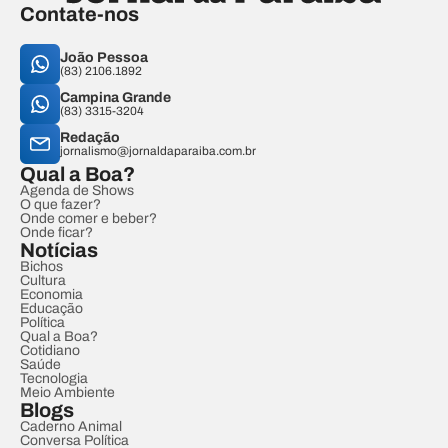
Contate-nos
João Pessoa
(83) 2106.1892
Campina Grande
(83) 3315-3204
Redação
jornalismo@jornaldaparaiba.com.br
Qual a Boa?
Agenda de Shows
O que fazer?
Onde comer e beber?
Onde ficar?
Notícias
Bichos
Cultura
Economia
Educação
Política
Qual a Boa?
Cotidiano
Saúde
Tecnologia
Meio Ambiente
Blogs
Caderno Animal
Conversa Política