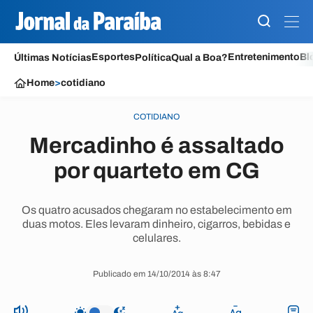
Esportes
Entretenimento
Bl
Últimas Notícias
Política
Qual a Boa?
Home
>
cotidiano
COTIDIANO
Mercadinho é assaltado
por quarteto em CG
Os quatro acusados chegaram no estabelecimento em
duas motos. Eles levaram dinheiro, cigarros, bebidas e
celulares.
Publicado em 14/10/2014 às 8:47