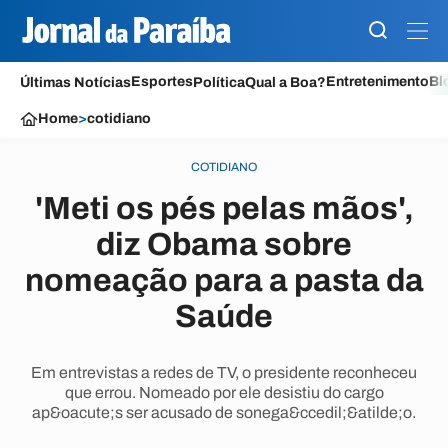
Esportes
Entretenimento
Bl
Últimas Notícias
Política
Qual a Boa?
Home
>
cotidiano
COTIDIANO
'Meti os pés pelas mãos',
diz Obama sobre
nomeação para a pasta da
Saúde
Em entrevistas a redes de TV, o presidente reconheceu
que errou. Nomeado por ele desistiu do cargo
ap&oacute;s ser acusado de sonega&ccedil;&atilde;o.