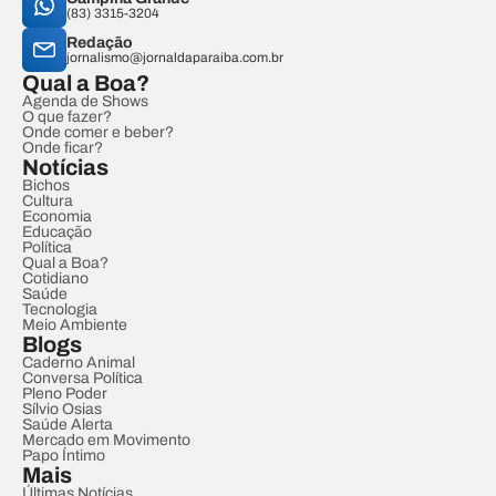
(83) 3315-3204
Redação
jornalismo@jornaldaparaiba.com.br
Qual a Boa?
Agenda de Shows
O que fazer?
Onde comer e beber?
Onde ficar?
Notícias
Bichos
Cultura
Economia
Educação
Política
Qual a Boa?
Cotidiano
Saúde
Tecnologia
Meio Ambiente
Blogs
Caderno Animal
Conversa Política
Pleno Poder
Sílvio Osias
Saúde Alerta
Mercado em Movimento
Papo Íntimo
Mais
Últimas Notícias