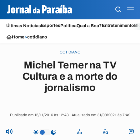
Esportes
Entretenimento
Bl
Últimas Notícias
Política
Qual a Boa?
Home
>
cotidiano
COTIDIANO
Michel Temer na TV
Cultura e a morte do
jornalismo
Publicado em 15/11/2016 às 12:43 | Atualizado em 31/08/2021 às 7:49