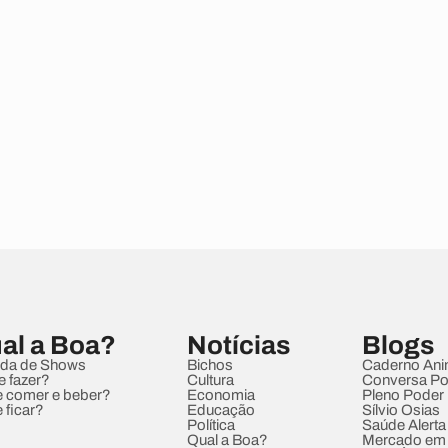
al a Boa?
Notícias
Blogs
da de Shows
Bichos
Caderno Ani
e fazer?
Cultura
Conversa Pol
 comer e beber?
Economia
Pleno Poder
 ficar?
Educação
Sílvio Osias
Política
Saúde Alerta
Qual a Boa?
Mercado em