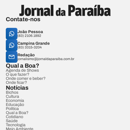
Contate-nos
João Pessoa
(83) 2106.1892
Campina Grande
(83) 3315-3204
Redação
jornalismo@jornaldaparaiba.com.br
Qual a Boa?
Agenda de Shows
O que fazer?
Onde comer e beber?
Onde ficar?
Notícias
Bichos
Cultura
Economia
Educação
Política
Qual a Boa?
Cotidiano
Saúde
Tecnologia
Meio Ambiente