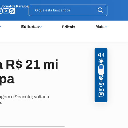
o
o
Jornal da Paraíba
Jornal da Paraíba
Editorias
Mais
Editais
a R$ 21 mi
ipa
iagem e &eacute; voltada
.