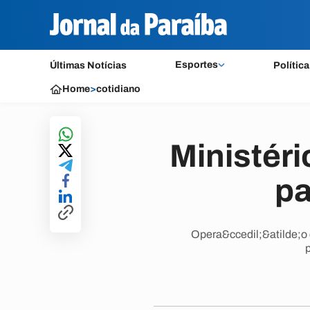
Esportes
Últimas Notícias
Política
Home
>
cotidiano
Ministéri
pa
Opera&ccedil;&atilde;o 