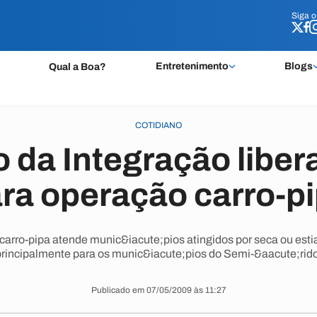
Siga 
Siga 
Entretenimento
Blogs
Qual a Boa?
COTIDIANO
o da Integração liber
ra operação carro-p
carro-pipa atende munic&iacute;pios atingidos por seca ou est
principalmente para os munic&iacute;pios do Semi-&aacute;rido
Publicado em 07/05/2009 às 11:27