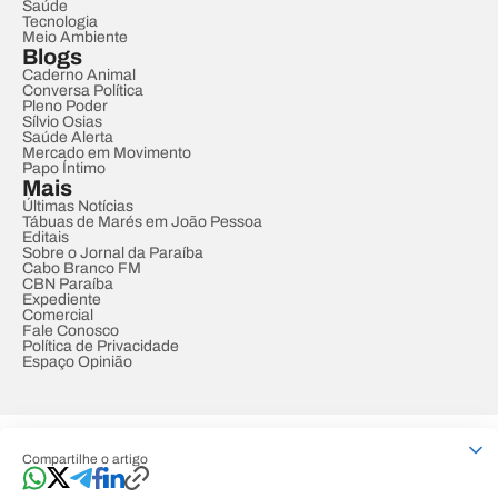
Saúde
Tecnologia
Meio Ambiente
Blogs
Caderno Animal
Conversa Política
Pleno Poder
Sílvio Osias
Saúde Alerta
Mercado em Movimento
Papo Íntimo
Mais
Últimas Notícias
Tábuas de Marés em João Pessoa
Editais
Sobre o Jornal da Paraíba
Cabo Branco FM
CBN Paraíba
Expediente
Comercial
Fale Conosco
Política de Privacidade
Espaço Opinião
© REDE PARAÍBA DE COMUNICAÇÃO
Compartilhe o artigo
Developed by
Designed by