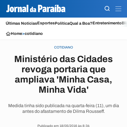
Esportes
Entretenimento
Bl
Últimas Notícias
Política
Qual a Boa?
Home
>
cotidiano
COTIDIANO
Ministério das Cidades
revoga portaria que
ampliava 'Minha Casa,
Minha Vida'
Medida tinha sido publicada na quarta-feira (11), um dia
antes do afastamento de Dilma Rousseff.
Publicado em 18/05/2016 às 8:34