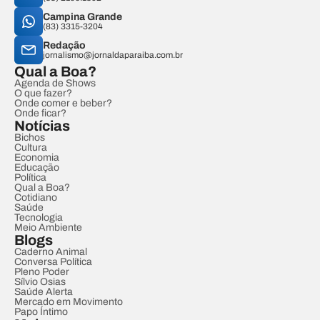
Campina Grande
(83) 3315-3204
Redação
jornalismo@jornaldaparaiba.com.br
Qual a Boa?
Agenda de Shows
O que fazer?
Onde comer e beber?
Onde ficar?
Notícias
Bichos
Cultura
Economia
Educação
Política
Qual a Boa?
Cotidiano
Saúde
Tecnologia
Meio Ambiente
Blogs
Caderno Animal
Conversa Política
Pleno Poder
Sílvio Osias
Saúde Alerta
Mercado em Movimento
Papo Íntimo