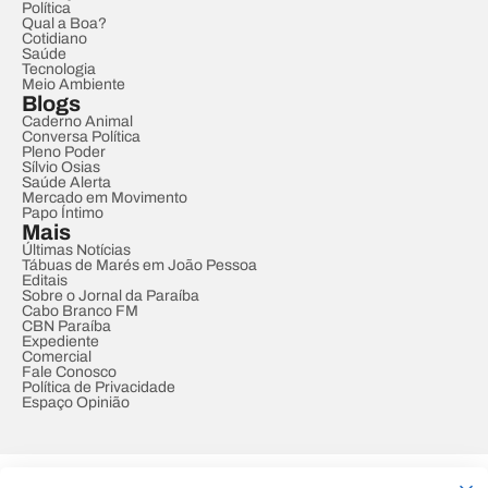
Política
Qual a Boa?
Cotidiano
Saúde
Tecnologia
Meio Ambiente
Blogs
Caderno Animal
Conversa Política
Pleno Poder
Sílvio Osias
Saúde Alerta
Mercado em Movimento
Papo Íntimo
Mais
Últimas Notícias
Tábuas de Marés em João Pessoa
Editais
Sobre o Jornal da Paraíba
Cabo Branco FM
CBN Paraíba
Expediente
Comercial
Fale Conosco
Política de Privacidade
Espaço Opinião
© REDE PARAÍBA DE COMUNICAÇÃO