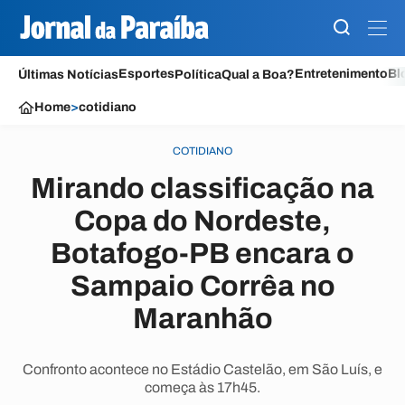
Esportes
Entretenimento
Bl
Últimas Notícias
Política
Qual a Boa?
Home
>
cotidiano
COTIDIANO
Mirando classificação na
Copa do Nordeste,
Botafogo-PB encara o
Sampaio Corrêa no
Maranhão
Confronto acontece no Estádio Castelão, em São Luís, e
começa às 17h45.