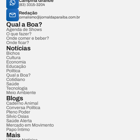
Campina Grande
(83) 3315-3204
Redação
jornalismo@jornaldaparaiba.com.br
Qual a Boa?
Agenda de Shows
O que fazer?
Onde comer e beber?
Onde ficar?
Notícias
Bichos
Cultura
Economia
Educação
Política
Qual a Boa?
Cotidiano
Saúde
Tecnologia
Meio Ambiente
Blogs
Caderno Animal
Conversa Política
Pleno Poder
Sílvio Osias
Saúde Alerta
Mercado em Movimento
Papo Íntimo
Mais