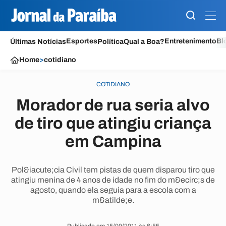
Esportes
Entretenimento
Bl
Últimas Notícias
Política
Qual a Boa?
Home
>
cotidiano
COTIDIANO
Morador de rua seria alvo
de tiro que atingiu criança
em Campina
Pol&iacute;cia Civil tem pistas de quem disparou tiro que
atingiu menina de 4 anos de idade no fim do m&ecirc;s de
agosto, quando ela seguia para a escola com a
m&atilde;e.