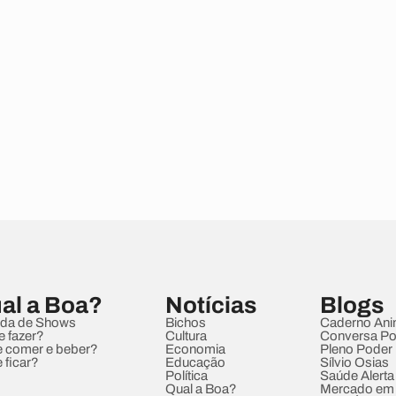
al a Boa?
Notícias
Blogs
da de Shows
Bichos
Caderno Ani
e fazer?
Cultura
Conversa Pol
 comer e beber?
Economia
Pleno Poder
 ficar?
Educação
Sílvio Osias
Política
Saúde Alerta
Qual a Boa?
Mercado em