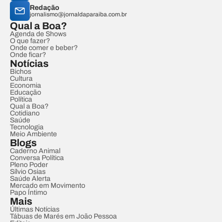
Redação
jornalismo@jornaldaparaiba.com.br
Qual a Boa?
Agenda de Shows
O que fazer?
Onde comer e beber?
Onde ficar?
Notícias
Bichos
Cultura
Economia
Educação
Política
Qual a Boa?
Cotidiano
Saúde
Tecnologia
Meio Ambiente
Blogs
Caderno Animal
Conversa Política
Pleno Poder
Sílvio Osias
Saúde Alerta
Mercado em Movimento
Papo Íntimo
Mais
Últimas Notícias
Tábuas de Marés em João Pessoa