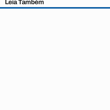
Leia Também