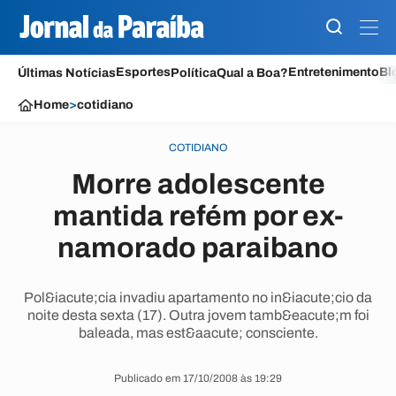
Esportes
Entretenimento
Bl
Últimas Notícias
Política
Qual a Boa?
Home
>
cotidiano
COTIDIANO
Morre adolescente
mantida refém por ex-
namorado paraibano
Pol&iacute;cia invadiu apartamento no in&iacute;cio da
noite desta sexta (17). Outra jovem tamb&eacute;m foi
baleada, mas est&aacute; consciente.
Publicado em 17/10/2008 às 19:29