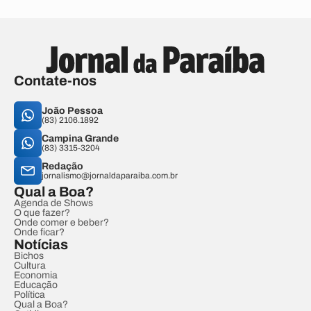
Contate-nos
João Pessoa
(83) 2106.1892
Campina Grande
(83) 3315-3204
Redação
jornalismo@jornaldaparaiba.com.br
Qual a Boa?
Agenda de Shows
O que fazer?
Onde comer e beber?
Onde ficar?
Notícias
Bichos
Cultura
Economia
Educação
Política
Qual a Boa?