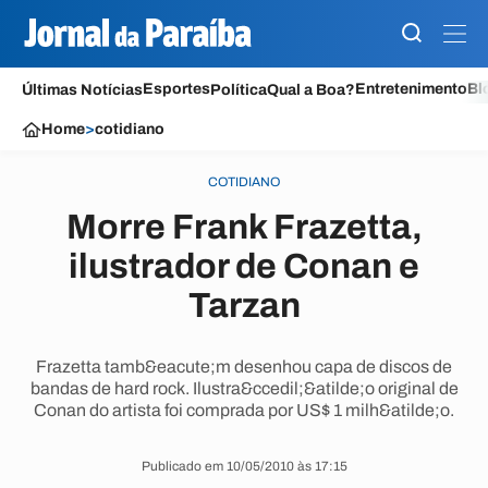
Esportes
Entretenimento
Bl
Últimas Notícias
Política
Qual a Boa?
Home
>
cotidiano
COTIDIANO
Morre Frank Frazetta,
ilustrador de Conan e
Tarzan
Frazetta tamb&eacute;m desenhou capa de discos de
bandas de hard rock. Ilustra&ccedil;&atilde;o original de
Conan do artista foi comprada por US$ 1 milh&atilde;o.
Publicado em 10/05/2010 às 17:15