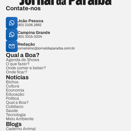
Contate-nos
João Pessoa
(83) 2106.1892
Campina Grande
(83) 3315-3204
Redação
jornalismo@jornaldaparaiba.com.br
Qual a Boa?
Agenda de Shows
O que fazer?
Onde comer e beber?
Onde ficar?
Notícias
Bichos
Cultura
Economia
Educação
Política
Qual a Boa?
Cotidiano
Saúde
Tecnologia
Meio Ambiente
Blogs
Caderno Animal