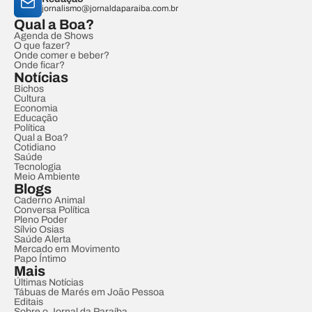
jornalismo@jornaldaparaiba.com.br
Qual a Boa?
Agenda de Shows
O que fazer?
Onde comer e beber?
Onde ficar?
Notícias
Bichos
Cultura
Economia
Educação
Política
Qual a Boa?
Cotidiano
Saúde
Tecnologia
Meio Ambiente
Blogs
Caderno Animal
Conversa Política
Pleno Poder
Sílvio Osias
Saúde Alerta
Mercado em Movimento
Papo Íntimo
Mais
Últimas Notícias
Tábuas de Marés em João Pessoa
Editais
Sobre o Jornal da Paraíba