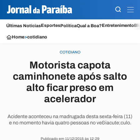
Esportes
Entretenimento
Bl
Últimas Notícias
Política
Qual a Boa?
Home
>
cotidiano
COTIDIANO
Motorista capota
caminhonete após salto
alto ficar preso em
acelerador
Acidente aconteceu na madrugada desta sexta-feira (11)
e no momento havia quatro pessoas no ve&iacute;culo.
Publicado em 11/12/2015 às 12:29