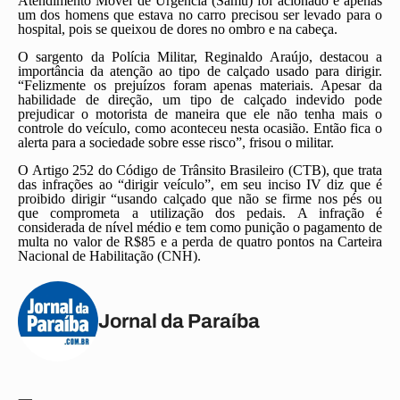
Atendimento Móvel de Urgência (Samu) foi acionado e apenas
um dos homens que estava no carro precisou ser levado para o
hospital, pois se queixou de dores no ombro e na cabeça.
O sargento da Polícia Militar, Reginaldo Araújo, destacou a
importância da atenção ao tipo de calçado usado para dirigir.
“Felizmente os prejuízos foram apenas materiais. Apesar da
habilidade de direção, um tipo de calçado indevido pode
prejudicar o motorista de maneira que ele não tenha mais o
controle do veículo, como aconteceu nesta ocasião. Então fica o
alerta para a sociedade sobre esse risco”, frisou o militar.
O Artigo 252 do Código de Trânsito Brasileiro (CTB), que trata
das infrações ao “dirigir veículo”, em seu inciso IV diz que é
proibido dirigir “usando calçado que não se firme nos pés ou
que comprometa a utilização dos pedais. A infração é
considerada de nível médio e tem como punição o pagamento de
multa no valor de R$85 e a perda de quatro pontos na Carteira
Nacional de Habilitação (CNH).
Jornal da Paraíba