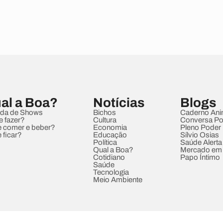
al a Boa?
Notícias
Blogs
da de Shows
Bichos
Caderno Ani
e fazer?
Cultura
Conversa Pol
 comer e beber?
Economia
Pleno Poder
 ficar?
Educação
Sílvio Osias
Política
Saúde Alerta
Qual a Boa?
Mercado em
Cotidiano
Papo Íntimo
Saúde
Tecnologia
Meio Ambiente