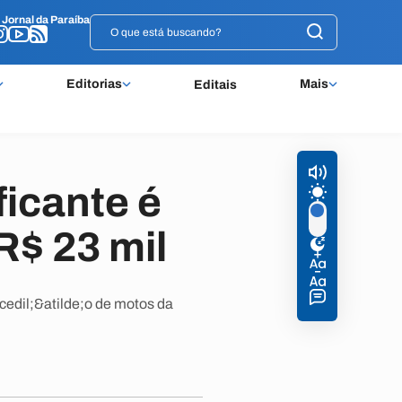
o
o
Jornal da Paraíba
Jornal da Paraíba
Editorias
Mais
Editais
ficante é
R$ 23 mil
ccedil;&atilde;o de motos da