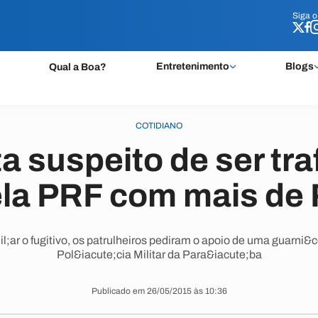
Siga 
Siga 
Entretenimento
Blogs
Qual a Boa?
COTIDIANO
a suspeito de ser tra
la PRF com mais de 
;ar o fugitivo, os patrulheiros pediram o apoio de uma guarni&
Pol&iacute;cia Militar da Para&iacute;ba
Publicado em 26/05/2015 às 10:36