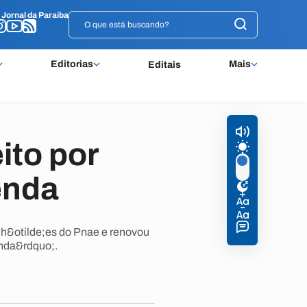
o
o
Jornal da Paraíba
Jornal da Paraíba
Editorias
Mais
Editais
ito por
enda
lh&otilde;es do Pnae e renovou
nda&rdquo;.