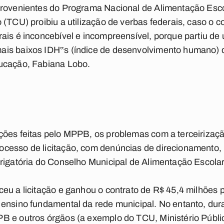
provenientes do Programa Nacional de Alimentação Escol
 (TCU) proibiu a utilização de verbas federais, caso o c
ais é inconcebível e incompreensível, porque partiu d
is baixos IDH‟s (índice de desenvolvimento humano) do
ucação, Fabiana Lobo.
ções feitas pelo MPPB, os problemas com a terceiriza
cesso de licitação, com denúncias de direcionamento, 
rigatória do Conselho Municipal de Alimentação Escolar
eu a licitação e ganhou o contrato de R$ 45,4 milhões p
ensino fundamental da rede municipal. No entanto, dura
B e outros órgãos (a exemplo do TCU, Ministério Públi