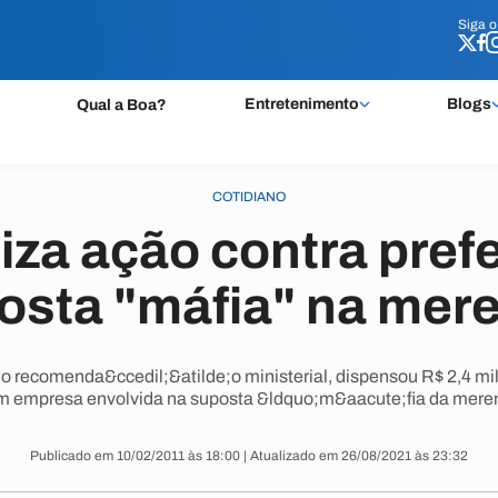
Siga 
Siga 
Entretenimento
Blogs
Qual a Boa?
COTIDIANO
iza ação contra prefe
osta "máfia" na mer
do recomenda&ccedil;&atilde;o ministerial, dispensou R$ 2,4 mi
om empresa envolvida na suposta &ldquo;m&aacute;fia da mere
Publicado em 10/02/2011 às 18:00 | Atualizado em 26/08/2021 às 23:32