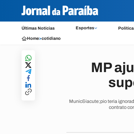
Esportes
Últimas Notícias
Política
Home
>
cotidiano
MP aju
sup
Munic&iacute;pio teria ignora
contrato c