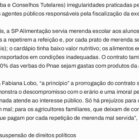
íba e Conselhos Tutelares) irregularidades praticadas 
 agentes públicos responsáveis pela fiscalização da ex
is, a SP Alimentação servia merenda escolar aos alun
s a repetirem a refeição e, por cada prato de merenda s
s); o cardápio tinha baixo valor nutritivo; os alimentos
transportados em condições inadequadas. O contrato tam
0% das verbas do Pnae sejam gastas com produtos da ag
 Fabiana Lobo, “a princípio” a prorrogação do contrato 
monstra o descompromisso com o erário e uma imoral per
nada atende ao interesse público. Só há prejuízos para 
 mal; para os agricultores familiares, que deixam de co
que pagam por cada repetição de merenda mal servida”, 
suspensão de direitos políticos