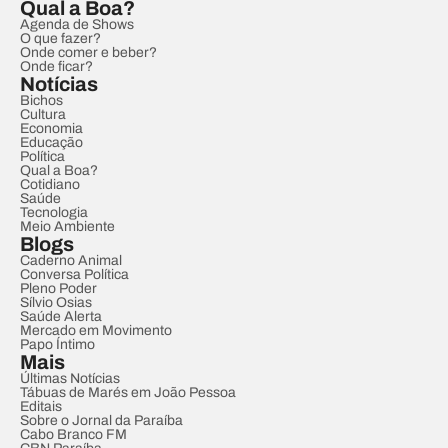
Qual a Boa?
Agenda de Shows
O que fazer?
Onde comer e beber?
Onde ficar?
Notícias
Bichos
Cultura
Economia
Educação
Política
Qual a Boa?
Cotidiano
Saúde
Tecnologia
Meio Ambiente
Blogs
Caderno Animal
Conversa Política
Pleno Poder
Sílvio Osias
Saúde Alerta
Mercado em Movimento
Papo Íntimo
Mais
Últimas Notícias
Tábuas de Marés em João Pessoa
Editais
Sobre o Jornal da Paraíba
Cabo Branco FM