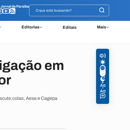
o
o
Jornal da Paraíba
Jornal da Paraíba
Editorias
Mais
Editais
rigação em
or
&iacute;colas; Aesa e Cagepa