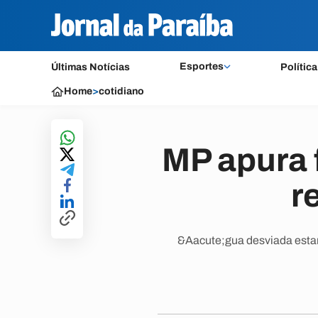
Esportes
Últimas Notícias
Política
Home
>
cotidiano
MP apura 
r
&Aacute;gua desviada estari