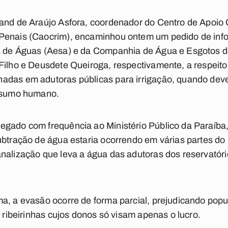
rand de Araújo Asfora, coordenador do Centro de Apoio
Penais (Caocrim), encaminhou ontem um pedido de inf
a de Águas (Aesa) e da Companhia de Água e Esgotos d
Filho e Deusdete Queiroga, respectivamente, a respeito
adas em adutoras públicas para irrigação, quando dever
onsumo humano.
egado com frequência ao Ministério Público da Paraíba
ubtração de água estaria ocorrendo em várias partes do
nalização que leva a água das adutoras dos reservatóri
a, a evasão ocorre de forma parcial, prejudicando popu
s ribeirinhas cujos donos só visam apenas o lucro.