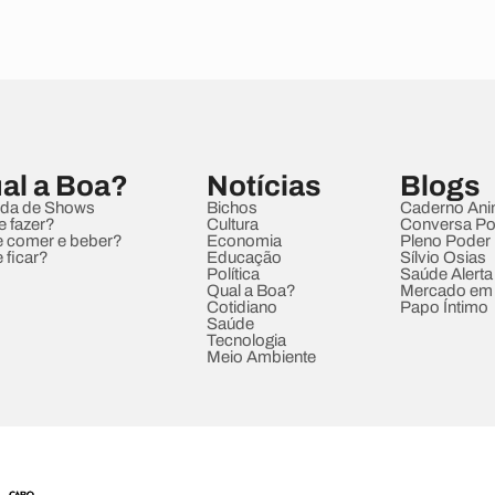
al a Boa?
Notícias
Blogs
da de Shows
Bichos
Caderno Ani
e fazer?
Cultura
Conversa Pol
 comer e beber?
Economia
Pleno Poder
 ficar?
Educação
Sílvio Osias
Política
Saúde Alerta
Qual a Boa?
Mercado em
Cotidiano
Papo Íntimo
Saúde
Tecnologia
Meio Ambiente