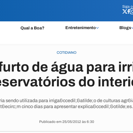
Siga 
Siga 
Entretenimento
Blogs
Qual a Boa?
COTIDIANO
furto de água para ir
eservatórios do interi
a sendo utilizada para irriga&ccedil;&atilde;o de culturas agr
t&ecirc;m cinco dias para apresentar explica&ccedil;&otilde;es.
Publicado em 25/05/2012 às 6:30