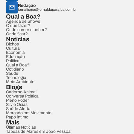
Redação
jornalismo@jornaldaparaiba.com.br
Qual a Boa?
Agenda de Shows
O que fazer?
Onde comer e beber?
Onde ficar?
Notícias
Bichos
Cultura
Economia
Educação
Política
Qual a Boa?
Cotidiano
Saúde
Tecnologia
Meio Ambiente
Blogs
Caderno Animal
Conversa Política
Pleno Poder
Sílvio Osias
Saúde Alerta
Mercado em Movimento
Papo Íntimo
Mais
Últimas Notícias
Tábuas de Marés em João Pessoa