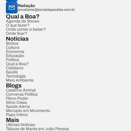
Redação
jornalismo@jornaldaparaiba.com.br
Qual a Boa?
Agenda de Shows
O que fazer?
Onde comer e beber?
Onde ficar?
Notícias
Bichos
Cultura
Economia
Educação
Política
Qual a Boa?
Cotidiano
Saúde
Tecnologia
Meio Ambiente
Blogs
Caderno Animal
Conversa Política
Pleno Poder
Sílvio Osias
Saúde Alerta
Mercado em Movimento
Papo Íntimo
Mais
Últimas Notícias
Tábuas de Marés em João Pessoa