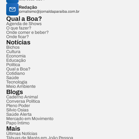
Redação
jornalismo@jornaldaparaiba.com.br
Qual a Boa?
Agenda de Shows
O que fazer?
Onde comer e beber?
Onde ficar?
Notícias
Bichos
Cultura
Economia
Educação
Política
Qual a Boa?
Cotidiano
Saúde
Tecnologia
Meio Ambiente
Blogs
Caderno Animal
Conversa Política
Pleno Poder
Sílvio Osias
Saúde Alerta
Mercado em Movimento
Papo Íntimo
Mais
Últimas Notícias
Tábuas de Marés em João Pessoa