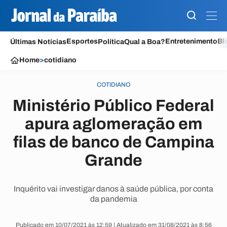
Esportes
Entretenimento
Bl
Últimas Notícias
Política
Qual a Boa?
Home
>
cotidiano
COTIDIANO
Ministério Público Federal
apura aglomeração em
filas de banco de Campina
Grande
Inquérito vai investigar danos à saúde pública, por conta
da pandemia
Publicado em 10/07/2021 às 12:59 | Atualizado em 31/08/2021 às 8:56