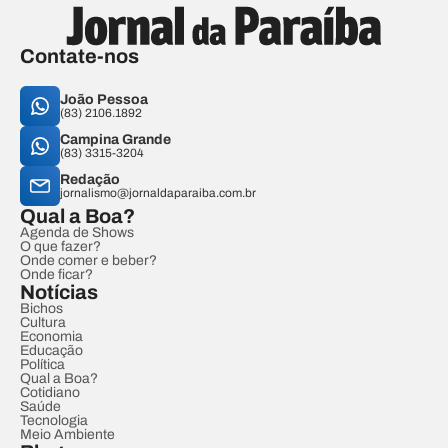
Contate-nos
João Pessoa
(83) 2106.1892
Campina Grande
(83) 3315-3204
Redação
jornalismo@jornaldaparaiba.com.br
Qual a Boa?
Agenda de Shows
O que fazer?
Onde comer e beber?
Onde ficar?
Notícias
Bichos
Cultura
Economia
Educação
Política
Qual a Boa?
Cotidiano
Saúde
Tecnologia
Meio Ambiente