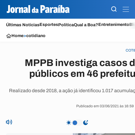
Esportes
Entretenimento
Bl
Últimas Notícias
Política
Qual a Boa?
Home
>
cotidiano
COTI
MPPB investiga casos 
públicos em 46 prefeit
Realizado desde 2018, a ação já identificou 1.017 acumul
Publicado em 03/06/2021 às 16:59 