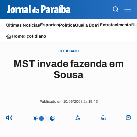
Esportes
Entretenimento
Bl
Últimas Notícias
Política
Qual a Boa?
Home
>
cotidiano
COTIDIANO
MST invade fazenda em
Sousa
Publicado em 10/06/2008 às 15:43