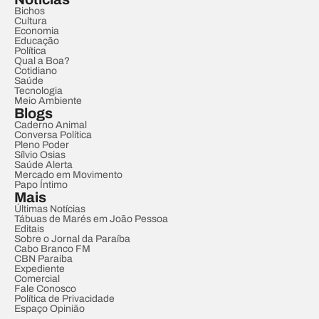
Bichos
Cultura
Economia
Educação
Política
Qual a Boa?
Cotidiano
Saúde
Tecnologia
Meio Ambiente
Blogs
Caderno Animal
Conversa Política
Pleno Poder
Sílvio Osias
Saúde Alerta
Mercado em Movimento
Papo Íntimo
Mais
Últimas Notícias
Tábuas de Marés em João Pessoa
Editais
Sobre o Jornal da Paraíba
Cabo Branco FM
CBN Paraíba
Expediente
Comercial
Fale Conosco
Política de Privacidade
Espaço Opinião