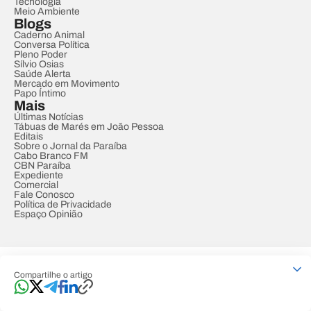
Tecnologia
Meio Ambiente
Blogs
Caderno Animal
Conversa Política
Pleno Poder
Sílvio Osias
Saúde Alerta
Mercado em Movimento
Papo Íntimo
Mais
Últimas Notícias
Tábuas de Marés em João Pessoa
Editais
Sobre o Jornal da Paraíba
Cabo Branco FM
CBN Paraíba
Expediente
Comercial
Fale Conosco
Política de Privacidade
Espaço Opinião
© REDE PARAÍBA DE COMUNICAÇÃO
Compartilhe o artigo
Developed by
Designed by