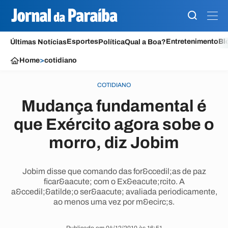
Esportes
Entretenimento
Bl
Últimas Notícias
Política
Qual a Boa?
Home
>
cotidiano
COTIDIANO
Mudança fundamental é
que Exército agora sobe o
morro, diz Jobim
Jobim disse que comando das for&ccedil;as de paz
ficar&aacute; com o Ex&eacute;rcito. A
a&ccedil;&atilde;o ser&aacute; avaliada periodicamente,
ao menos uma vez por m&ecirc;s.