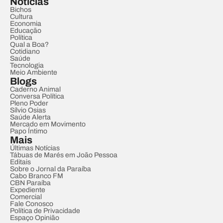
Notícias
Bichos
Cultura
Economia
Educação
Política
Qual a Boa?
Cotidiano
Saúde
Tecnologia
Meio Ambiente
Blogs
Caderno Animal
Conversa Política
Pleno Poder
Sílvio Osias
Saúde Alerta
Mercado em Movimento
Papo Íntimo
Mais
Últimas Notícias
Tábuas de Marés em João Pessoa
Editais
Sobre o Jornal da Paraíba
Cabo Branco FM
CBN Paraíba
Expediente
Comercial
Fale Conosco
Política de Privacidade
Espaço Opinião