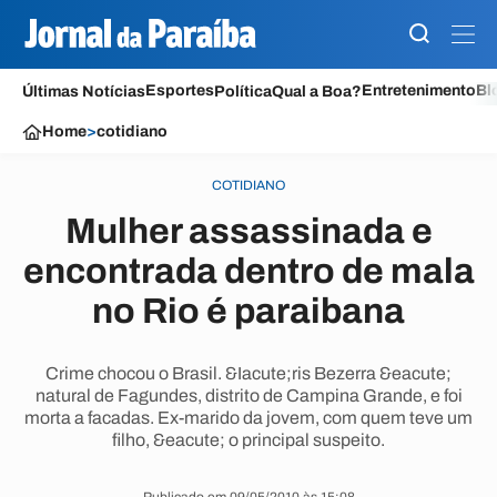
Esportes
Entretenimento
Bl
Últimas Notícias
Política
Qual a Boa?
Home
>
cotidiano
COTIDIANO
Mulher assassinada e
encontrada dentro de mala
no Rio é paraibana
Crime chocou o Brasil. &Iacute;ris Bezerra &eacute;
natural de Fagundes, distrito de Campina Grande, e foi
morta a facadas. Ex-marido da jovem, com quem teve um
filho, &eacute; o principal suspeito.