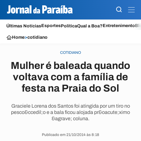
Esportes
Entretenimento
Bl
Últimas Notícias
Política
Qual a Boa?
Home
>
cotidiano
COTIDIANO
Mulher é baleada quando
voltava com a família de
festa na Praia do Sol
Graciele Lorena dos Santos foi atingida por um tiro no
pesco&ccedil;o e a bala ficou alojada pr&oacute;ximo
&agrave; coluna.
Publicado em 21/10/2014 às 8:18