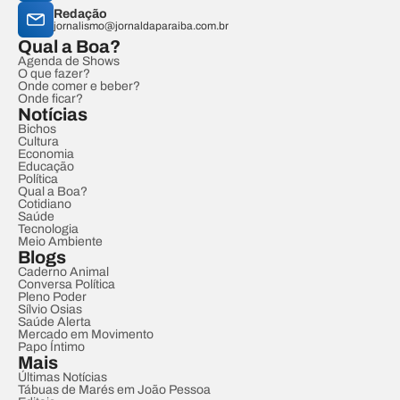
Redação
jornalismo@jornaldaparaiba.com.br
Qual a Boa?
Agenda de Shows
O que fazer?
Onde comer e beber?
Onde ficar?
Notícias
Bichos
Cultura
Economia
Educação
Política
Qual a Boa?
Cotidiano
Saúde
Tecnologia
Meio Ambiente
Blogs
Caderno Animal
Conversa Política
Pleno Poder
Sílvio Osias
Saúde Alerta
Mercado em Movimento
Papo Íntimo
Mais
Últimas Notícias
Tábuas de Marés em João Pessoa