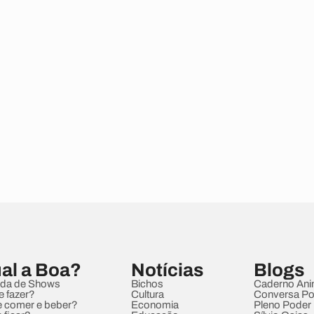
al a Boa?
Notícias
Blogs
da de Shows
Bichos
Caderno Ani
e fazer?
Cultura
Conversa Pol
 comer e beber?
Economia
Pleno Poder