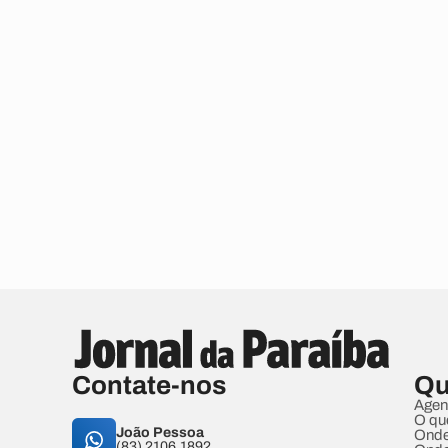
Contate-nos
Qu
Agen
O qu
João Pessoa
Onde
(83) 2106.1892