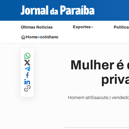
Esportes
Últimas Notícias
Política
Home
>
cotidiano
Mulher é
priv
Homem atr&aacute;i vendedora