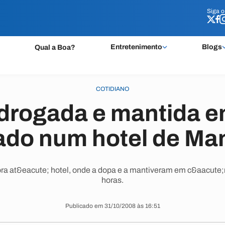
Siga 
Siga 
Entretenimento
Blogs
Qual a Boa?
COTIDIANO
 drogada e mantida e
ado num hotel de Ma
 at&eacute; hotel, onde a dopa e a mantiveram em c&aacute;rc
horas.
Publicado em 31/10/2008 às 16:51