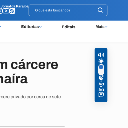
o
o
Jornal da Paraíba
Jornal da Paraíba
Editorias
Mais
Editais
m cárcere
naíra
ere privado por cerca de sete