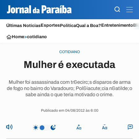
Esportes
Entretenimento
Bl
Últimas Notícias
Política
Qual a Boa?
Home
>
cotidiano
COTIDIANO
Mulher é executada
Mulher foi assassinada com tr&ecirc;s disparos de arma
de fogo no bairro do Varadouro; Pol&iacute;cia n&atilde;o
sabe ainda o que teria motivado o crime.
Publicado em 04/08/2012 às 6:00