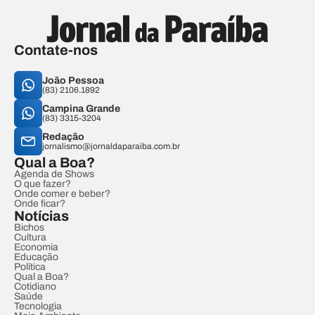
Contate-nos
João Pessoa
(83) 2106.1892
Campina Grande
(83) 3315-3204
Redação
jornalismo@jornaldaparaiba.com.br
Qual a Boa?
Agenda de Shows
O que fazer?
Onde comer e beber?
Onde ficar?
Notícias
Bichos
Cultura
Economia
Educação
Política
Qual a Boa?
Cotidiano
Saúde
Tecnologia