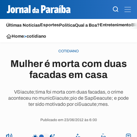
Esportes
Entretenimento
Bl
Últimas Notícias
Política
Qual a Boa?
Home
>
cotidiano
COTIDIANO
Mulher é morta com duas
facadas em casa
V&iacute;tima foi morta com duas facadas, o crime
aconteceu no munic&iacute;pio de Sap&eacute; e pode
ter sido motivado por ci&uacute;mes.
Publicado em 23/06/2012 às 6:00