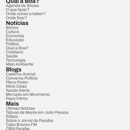
Qual a Boa?
Agenda de Shows
O que fazer?
Onde comer e beber?
Onde ficar?
Notícias
Bichos
Cultura
Economia
Educação
Política
Qual a Boa?
Cotidiano
Saúde
Tecnologia
Meio Ambiente
Blogs
Caderno Animal
Conversa Política
Pleno Poder
Sílvio Osias
Saúde Alerta
Mercado em Movimento
Papo Íntimo
Mais
Últimas Notícias
Tábuas de Marés em João Pessoa
Editais
Sobre o Jornal da Paraíba
Cabo Branco FM
CBN Paraíba