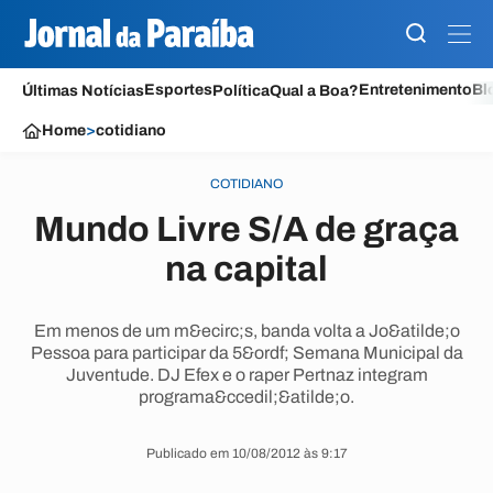
Esportes
Entretenimento
Bl
Últimas Notícias
Política
Qual a Boa?
Home
>
cotidiano
COTIDIANO
Mundo Livre S/A de graça
na capital
Em menos de um m&ecirc;s, banda volta a Jo&atilde;o
Pessoa para participar da 5&ordf; Semana Municipal da
Juventude. DJ Efex e o raper Pertnaz integram
programa&ccedil;&atilde;o.
Publicado em 10/08/2012 às 9:17