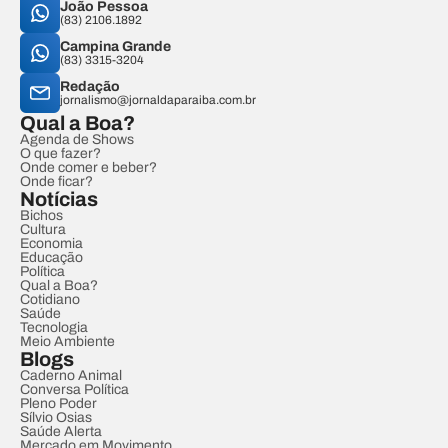
João Pessoa
(83) 2106.1892
Campina Grande
(83) 3315-3204
Redação
jornalismo@jornaldaparaiba.com.br
Qual a Boa?
Agenda de Shows
O que fazer?
Onde comer e beber?
Onde ficar?
Notícias
Bichos
Cultura
Economia
Educação
Política
Qual a Boa?
Cotidiano
Saúde
Tecnologia
Meio Ambiente
Blogs
Caderno Animal
Conversa Política
Pleno Poder
Sílvio Osias
Saúde Alerta
Mercado em Movimento