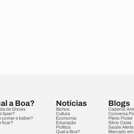
al a Boa?
Notícias
Blogs
da de Shows
Bichos
Caderno Ani
e fazer?
Cultura
Conversa Pol
 comer e beber?
Economia
Pleno Poder
 ficar?
Educação
Sílvio Osias
Política
Saúde Alerta
Qual a Boa?
Mercado em