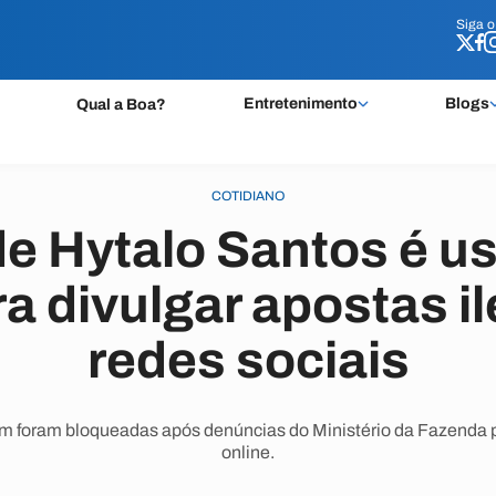
Siga 
Siga 
Entretenimento
Blogs
Qual a Boa?
COTIDIANO
e Hytalo Santos é u
ra divulgar apostas i
redes sociais
 foram bloqueadas após denúncias do Ministério da Fazenda po
online.