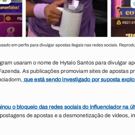
sado em perfis para divulgar apostas ilegais nas redes sociais. Repr
gram usaram o nome de Hytalo Santos para divulgar apo
 Fazenda. As publicações promoviam sites de apostas p
nciadorm,
que está sendo investigado por suposta expl
nou o bloqueio das redes sociais do influenciador na últ
 postagens de apostas e a desmonetização de vídeos, 