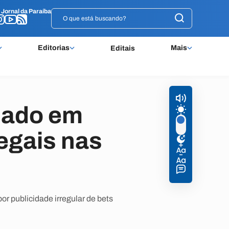
o
o
Jornal da Paraíba
Jornal da Paraíba
Editorias
Mais
Editais
sado em
legais nas
r publicidade irregular de bets