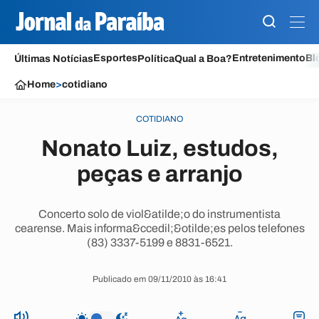
Esportes
Entretenimento
Bl
Últimas Notícias
Política
Qual a Boa?
Home
>
cotidiano
COTIDIANO
Nonato Luiz, estudos,
peças e arranjo
Concerto solo de viol&atilde;o do instrumentista
cearense. Mais informa&ccedil;&otilde;es pelos telefones
(83) 3337-5199 e 8831-6521.
Publicado em 09/11/2010 às 16:41