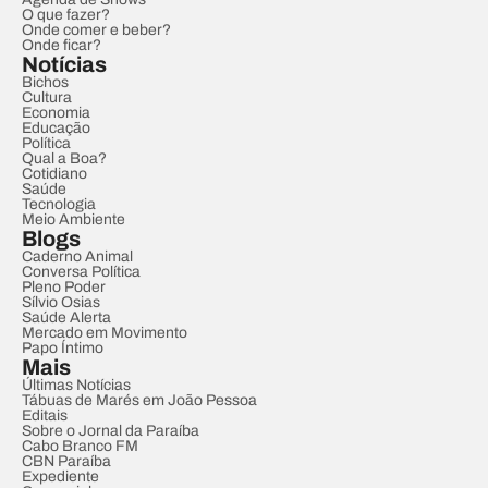
O que fazer?
Onde comer e beber?
Onde ficar?
Notícias
Bichos
Cultura
Economia
Educação
Política
Qual a Boa?
Cotidiano
Saúde
Tecnologia
Meio Ambiente
Blogs
Caderno Animal
Conversa Política
Pleno Poder
Sílvio Osias
Saúde Alerta
Mercado em Movimento
Papo Íntimo
Mais
Últimas Notícias
Tábuas de Marés em João Pessoa
Editais
Sobre o Jornal da Paraíba
Cabo Branco FM
CBN Paraíba
Expediente