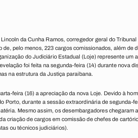
ncoln da Cunha Ramos, corregedor geral do Tribunal 
o de, pelo menos, 223 cargos comissionados, além de d
ganização do Judiciário Estadual (Loje) represente um 
revelação foi feita na segunda-feira (14) durante nova d
as na estrutura da Justiça paraibana.
uarta-feira (16) a apreciação da nova Loje. Devido à h
 Porto, durante a sessão extraordinária de segunda-fei
atéria. Mesmo assim, os desembargadores chegaram a d
ta da criação de cargos em comissão de chefes de cartór
tas ou técnicos judiciários).