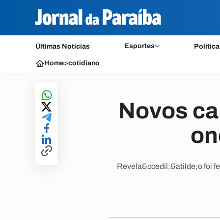
Esportes
Últimas Notícias
Política
Home
>
cotidiano
Novos ca
on
Revela&ccedil;&atilde;o foi f