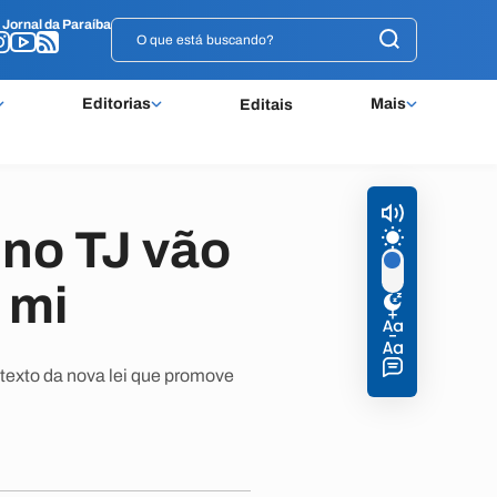
o
o
Jornal da Paraíba
Jornal da Paraíba
Editorias
Mais
Editais
no TJ vão
 mi
 texto da nova lei que promove