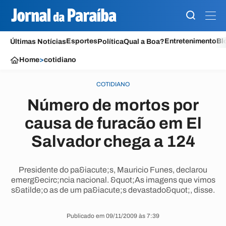
Esportes
Entretenimento
Bl
Últimas Notícias
Política
Qual a Boa?
Home
>
cotidiano
COTIDIANO
Número de mortos por
causa de furacão em El
Salvador chega a 124
Presidente do pa&iacute;s, Mauricio Funes, declarou
emerg&ecirc;ncia nacional. &quot;As imagens que vimos
s&atilde;o as de um pa&iacute;s devastado&quot;, disse.
Publicado em 09/11/2009 às 7:39